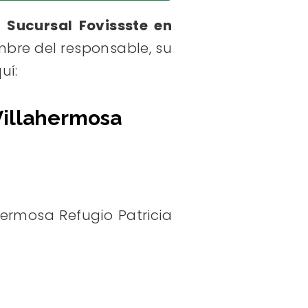
a
Sucursal Fovissste en
bre del responsable, su
uí:
Villahermosa
hermosa Refugio Patricia