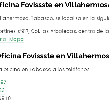
ficina Fovissste en Villahermos
illahermosa, Tabasco, se localiza en la sigui
rtines #917, Col. las Arboledas, dentro de la
Ir al Mapa
ficina Fovissste en Villahermo
 oficina en Tabasco a los teléfonos:
497
83
85940