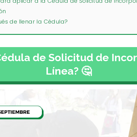
ra aplicar a la Cédula de Solicitud de Incorpo
ión
s de llenar la Cédula?
Cédula de Solicitud de Inco
Línea? 🤔