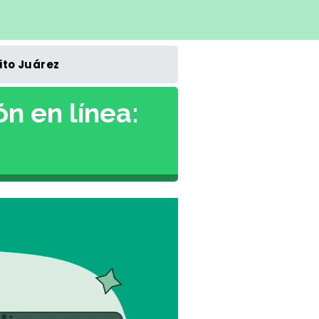
ito Juárez
n en línea: