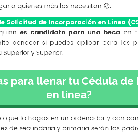
gar a quienes más los necesitan 😉.
e Solicitud de Incorporación en Línea (C
 quien
es candidato para una beca
en t
rmite conocer si puedes aplicar para los
 Superior y Superior.
s para llenar tu Cédula de
en línea?
o que lo hagas en un ordenador y con conex
tes de secundaria y primaria serán los pa